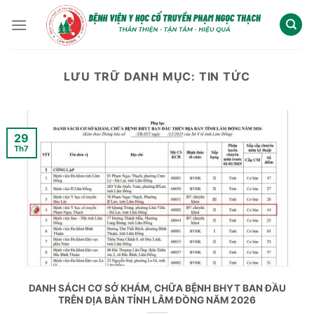
Chuyển
đến
nội
dung
LƯU TRỮ DANH MỤC:
TIN TỨC
29
Th7
DANH SÁCH CƠ SỞ KHÁM, CHỮA BỆNH BHYT BAN ĐẦU
TRÊN ĐỊA BÀN TỈNH LÂM ĐỒNG NĂM 2026