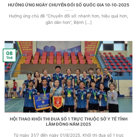
HƯỞNG ỨNG NGÀY CHUYỂN ĐỔI SỐ QUỐC GIA 10-10-2025
Hưởng ứng chủ đề “Chuyển đổi số: nhanh hơn, hiệu quả hơn,
gần dân hơn”, Bệnh [...]
08
Th8
HỘI THAO KHỐI THI ĐUA SỐ 1 TRỰC THUỘC SỞ Y TẾ TỈNH
LÂM ĐỒNG NĂM 2025
Từ ngày 31/7 đến ngày 01/8/2025, Khối thi đua số 1 trực