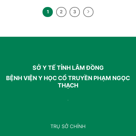
1
2
3
SỞ Y TẾ TỈNH LÂM ĐỒNG
BỆNH VIỆN Y HỌC CỔ TRUYỀN PHẠM NGỌC
THẠCH
TRỤ SỞ CHÍNH