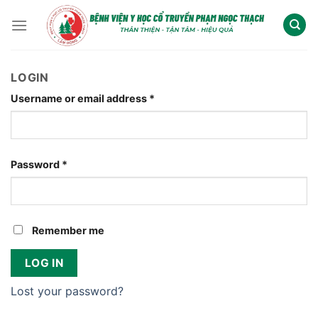
Chuyển
đến
nội
dung
LOGIN
Username or email address
*
Password
*
Remember me
LOG IN
Lost your password?