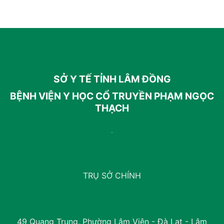
SỞ Y TẾ TỈNH LÂM ĐỒNG
BỆNH VIỆN Y HỌC CỔ TRUYỀN PHẠM NGỌC
THẠCH
TRỤ SỞ CHÍNH
49 Quang Trung, Phường Lâm Viên - Đà Lạt - Lâm