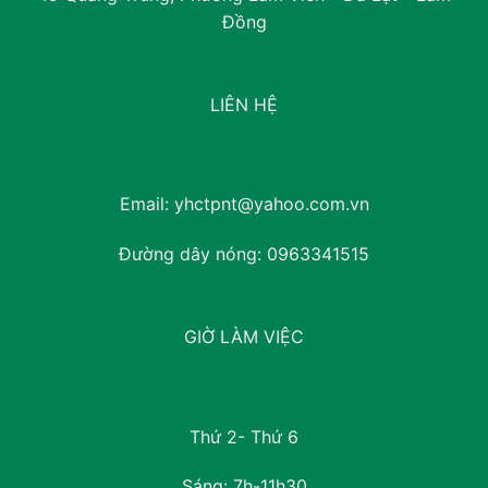
Đồng
LIÊN HỆ
Email:
yhctpnt@yahoo.com.vn
Đường dây nóng:
0963341515
GIỜ LÀM VIỆC
Thứ 2- Thứ 6
Sáng: 7h-11h30