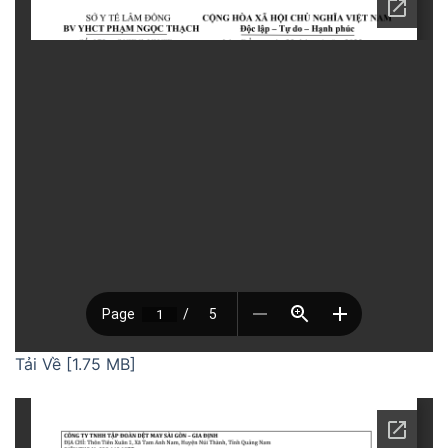
Tải Về [1.75 MB]