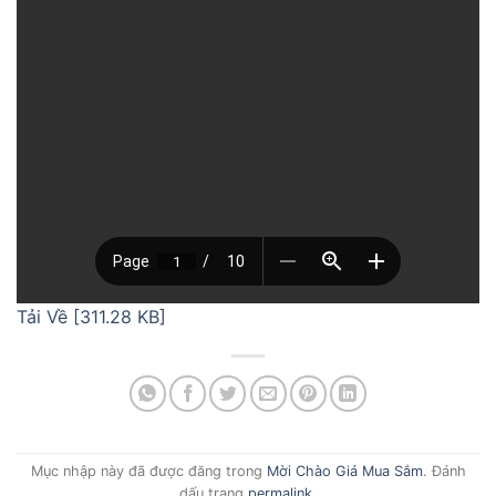
Tải Về [311.28 KB]
Mục nhập này đã được đăng trong
Mời Chào Giá Mua Sắm
. Đánh
dấu trang
permalink
.