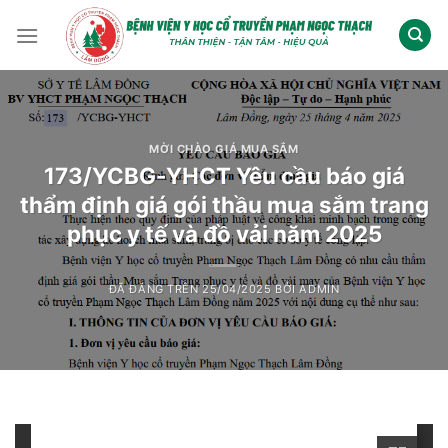
Chuyển
đến
nội
dung
MỜI CHÀO GIÁ MUA SẮM
173/YCBG-YHCT Yêu cầu báo giá
thẩm định giá gói thầu mua sắm trang
phục y tế và đồ vải năm 2025
ĐÃ ĐĂNG TRÊN
25/04/2025
BỞI
ADMIN