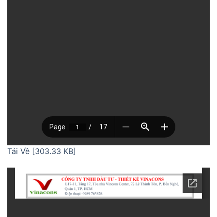
Tải Về [303.33 KB]