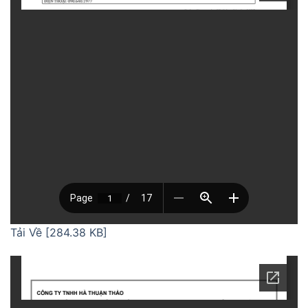
Tải Về [284.38 KB]