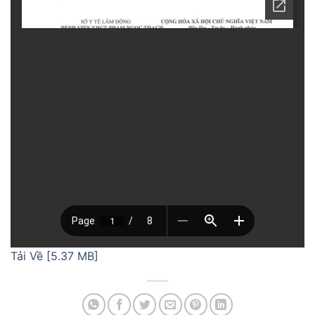
Tải Về [5.37 MB]