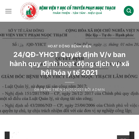
Chuyển
đến
nội
dung
HOẠT ĐỘNG BỆNH VIỆN
24/QĐ-YHCT Quyết định V/v ban
hành quy định hoạt động dịch vụ xã
hội hóa y tế 2021
ĐÃ ĐĂNG TRÊN
25/01/2021
BỞI
ADMIN