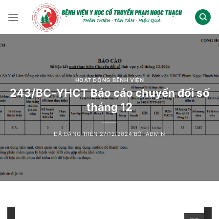
Chuyển
đến
nội
dung
HOẠT ĐỘNG BỆNH VIỆN
243/BC-YHCT Báo cáo chuyển đổi số
tháng 12
ĐÃ ĐĂNG TRÊN
27/12/2024
BỞI
ADMIN