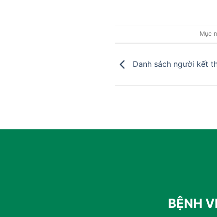
Mục n
Danh sách người kết t
BỆNH V