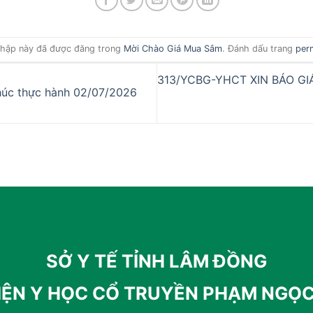
hập này đã được đăng trong
Mời Chào Giá Mua Sắm
. Đánh dấu trang
per
313/YCBG-YHCT XIN BÁO GI
húc thực hành 02/07/2026
SỞ Y TẾ TỈNH LÂM ĐỒNG
IỆN Y HỌC CỔ TRUYỀN PHẠM NGỌ