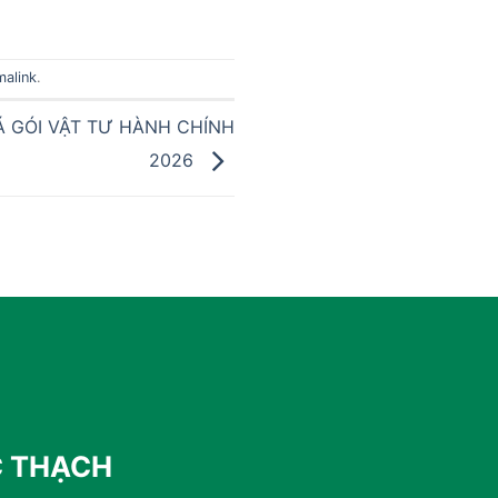
malink
.
Á GÓI VẬT TƯ HÀNH CHÍNH
2026
C THẠCH