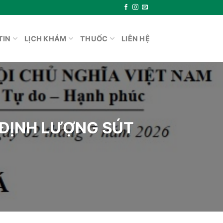
TIN
LỊCH KHÁM
THUỐC
LIÊN HỆ
̣NH LƯỢNG SÚT