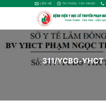
Chuyển
LIÊN HỆ
7H-11H30; 13H-16H30
đến
nội
dung
311/YCBG-YHCT YÊ