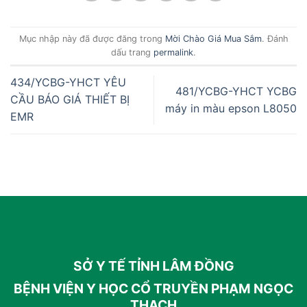
Mục nhập này đã được đăng trong
Mời Chào Giá Mua Sắm
. Đánh
dấu trang
permalink
.
434/YCBG-YHCT YÊU
481/YCBG-YHCT YCBG
CẦU BÁO GIÁ THIẾT BỊ
máy in màu epson L8050
EMR
SỞ Y TẾ TỈNH LÂM ĐỒNG
BỆNH VIỆN Y HỌC CỔ TRUYỀN PHẠM NGỌC
THẠCH