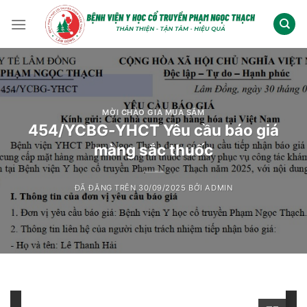
Chuyển
đến
nội
dung
MỜI CHÀO GIÁ MUA SẮM
454/YCBG-YHCT Yêu cầu báo giá
màng sắc thuốc
ĐÃ ĐĂNG TRÊN
30/09/2025
BỞI
ADMIN