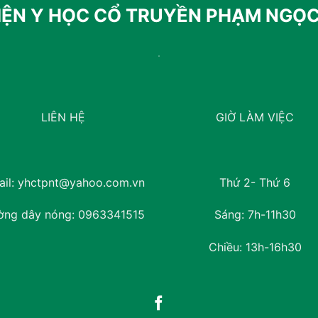
IỆN Y HỌC CỔ TRUYỀN PHẠM NGỌ
LIÊN HỆ
GIỜ LÀM VIỆC
il:
yhctpnt@yahoo.com.vn
Thứ 2- Thứ 6
ờng dây nóng:
0963341515
Sáng: 7h-11h30
Chiều: 13h-16h30