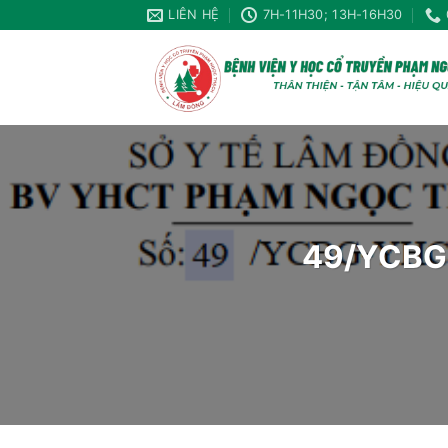
Chuyển
LIÊN HỆ
7H-11H30; 13H-16H30
đến
nội
dung
49/YCBG-