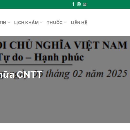
TIN
LỊCH KHÁM
THUỐC
LIÊN HỆ
chữa CNTT