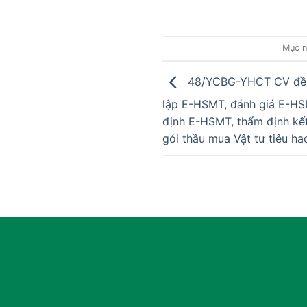
Mục n
48/YCBG-YHCT CV đề ng
lập E-HSMT, đánh giá E-HSD
định E-HSMT, thẩm định kết
gói thầu mua Vật tư tiêu h