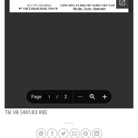
Tải Về [461.83 KB]