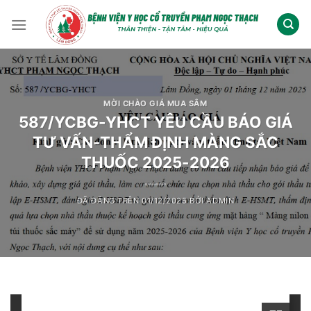
Chuyển
đến
nội
dung
MỜI CHÀO GIÁ MUA SẮM
587/YCBG-YHCT YÊU CẦU BÁO GIÁ
TƯ VẤN-THẨM ĐỊNH MÀNG SẮC
THUỐC 2025-2026
ĐÃ ĐĂNG TRÊN
01/12/2025
BỞI
ADMIN