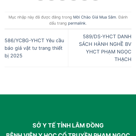
Mục nhập này đã được đăng trong
Mời Chào Giá Mua Sắm
. Đánh
dấu trang
permalink
.
589/DS-YHCT DANH
586/YCBG-YHCT Yêu cầu
SÁCH HÀNH NGHỀ BV
báo giá vật tư trang thiết
YHCT PHẠM NGỌC
bị 2025
THẠCH
SỞ Y TẾ TỈNH LÂM ĐỒNG
BỆNH VIỆN Y HỌC CỔ TRUYỀN PHẠM NGỌC