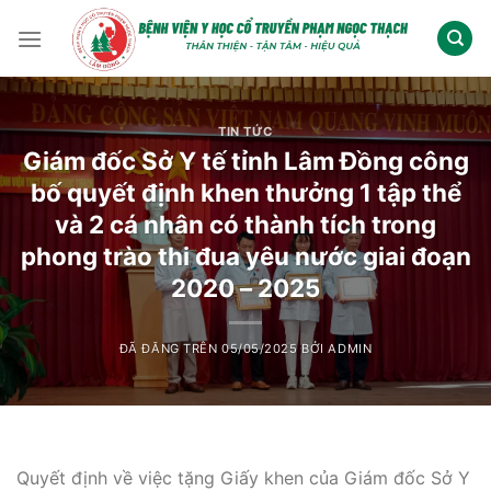
Chuyển
đến
nội
dung
TIN TỨC
Giám đốc Sở Y tế tỉnh Lâm Đồng công
bố quyết định khen thưởng 1 tập thể
và 2 cá nhân có thành tích trong
phong trào thi đua yêu nước giai đoạn
2020 – 2025
ĐÃ ĐĂNG TRÊN
05/05/2025
BỞI
ADMIN
Quyết định về việc tặng Giấy khen của Giám đốc Sở Y