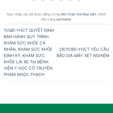
Mục nhập này đã được đăng trong
Mời Chào Giá Mua Sắm
. Đánh
dấu trang
permalink
.
11/QĐ-YHCT QUYẾT ĐỊNH
BAN HÀNH QUY TRÌNH
KHÁM SỨC KHỎE CÁ
NHÂN, KHÁM SỨC KHỎE
29/YCBG-YHCT YÊU CẦU
ĐỊNH KỲ, KHÁM SỨC
BÁO GIÁ MÁY XÉT NGHIỆM
KHỎE LÁI XE TẠI BỆNH
VIỆN Y HỌC CỔ TRUYỀN
PHẠM NGỌC THẠCH