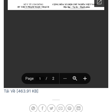
Tải Về [463.91 KB]