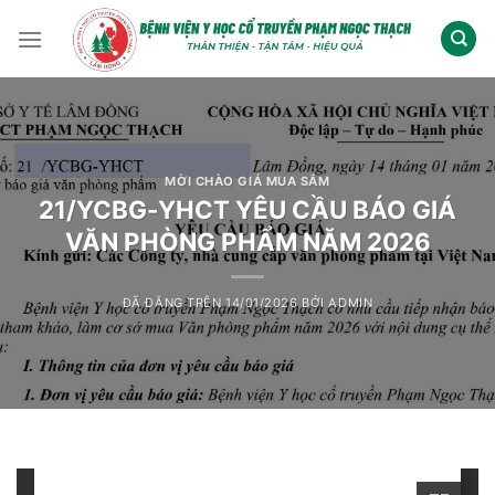
Chuyển
đến
nội
dung
MỜI CHÀO GIÁ MUA SẮM
21/YCBG-YHCT YÊU CẦU BÁO GIÁ
VĂN PHÒNG PHẨM NĂM 2026
ĐÃ ĐĂNG TRÊN
14/01/2026
BỞI
ADMIN