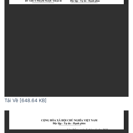
Tải Về [648.64 KB]