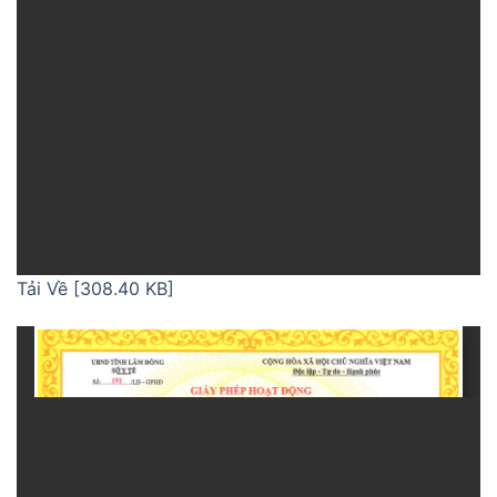
Tải Về [308.40 KB]