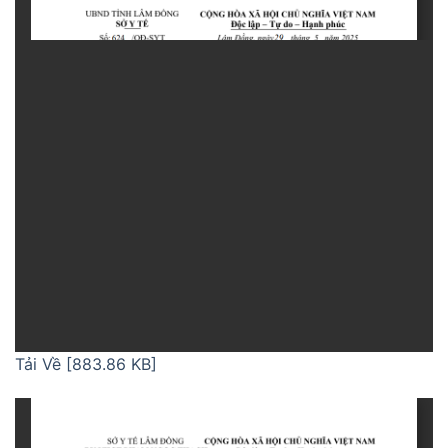
Tải Về [883.86 KB]