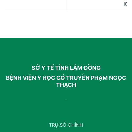
lũ
SỞ Y TẾ TỈNH LÂM ĐỒNG
BỆNH VIỆN Y HỌC CỔ TRUYỀN PHẠM NGỌC
THẠCH
TRỤ SỞ CHÍNH