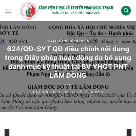
Chuyển
đến
nội
dung
HOẠT ĐỘNG BỆNH VIỆN
624/QĐ-SYT QĐ điều chỉnh nội dung
trong Giấy phép hoạt động do bổ sung
danh mục kỹ thuật tại BV YHCT PNT
LÂM ĐỒNG
ĐÃ ĐĂNG TRÊN
09/06/2025
BỞI
ADMIN