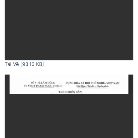
Tải Về [93.16 KB]